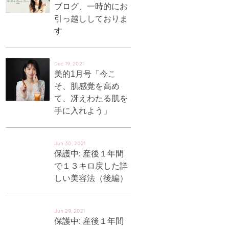
ブログ、一時的にお
引っ越ししておりま
す
Dec 19, 2021
美的1月号「今こ
そ、肌感覚を高め
て、冴えわたる肌を
手に入れよう」
Jun 30, 2021
保護中: 産後１年間
で１３キロ戻した詳
しい美容法（後編）
Jun 29, 2021
保護中: 産後１年間