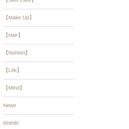
【Make Up】
【Hair】
【fashion】
【Life】
【Mind】
News
biishiki