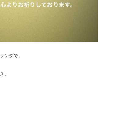
ランダで、
き、