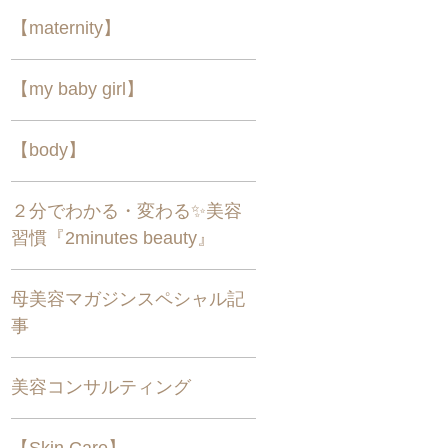
【maternity】
【my baby girl】
【body】
２分でわかる・変わる✨美容
習慣『2minutes beauty』
母美容マガジンスペシャル記
事
美容コンサルティング
【Skin Care】