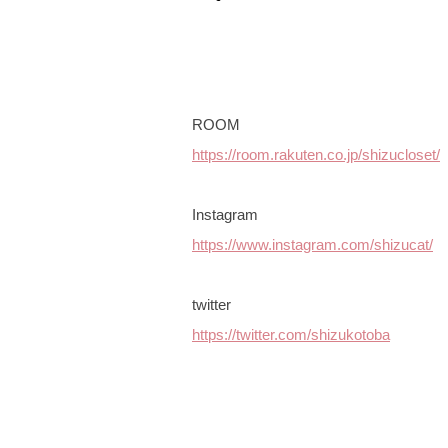
ROOM
https://room.rakuten.co.jp/shizucloset/
Instagram
https://www.instagram.com/shizucat/
twitter
https://twitter.com/shizukotoba