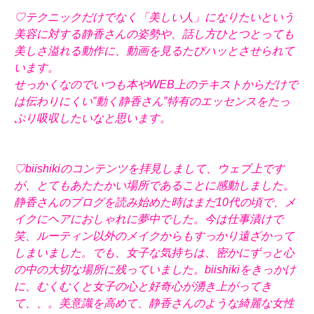
♡テクニックだけでなく「美しい人」になりたいという
美容に対する静香さんの姿勢や、話し方ひとつとっても
美しさ溢れる動作に、動画を見るたびハッとさせられて
います。
せっかくなのでいつも本やWEB上のテキストからだけで
は伝わりにくい”動く静香さん”特有のエッセンスをたっ
ぷり吸収したいなと思います。
♡biishikiのコンテンツを拝見しまして、ウェブ上です
が、とてもあたたかい場所であることに感動しました。
静香さんのブログを読み始めた時はまだ10代の頃で、メ
イクにヘアにおしゃれに夢中でした。今は仕事漬けで
笑、ルーティン以外のメイクからもすっかり遠ざかって
しまいました。でも、女子な気持ちは、密かにずっと心
の中の大切な場所に残っていました。biishikiをきっかけ
に、むくむくと女子の心と好奇心が湧き上がってき
て、、。美意識を高めて、静香さんのような綺麗な女性