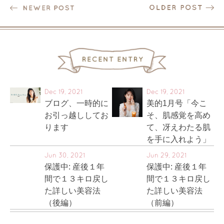
Dec 19, 2021
Dec 19, 2021
ブログ、一時的に
美的1月号「今こ
お引っ越ししてお
そ、肌感覚を高め
ります
て、冴えわたる肌
を手に入れよう」
Jun 30, 2021
Jun 29, 2021
保護中: 産後１年
保護中: 産後１年
間で１３キロ戻し
間で１３キロ戻し
た詳しい美容法
た詳しい美容法
（後編）
（前編）