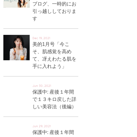
ブログ、一時的にお
引っ越ししておりま
す
Dec 19, 2021
美的1月号「今こ
そ、肌感覚を高め
て、冴えわたる肌を
手に入れよう」
Jun 30, 2021
保護中: 産後１年間
で１３キロ戻した詳
しい美容法（後編）
Jun 29, 2021
保護中: 産後１年間