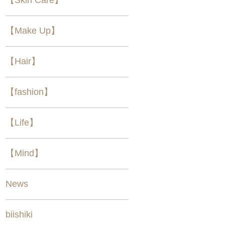
【Make Up】
【Hair】
【fashion】
【Life】
【Mind】
News
biishiki