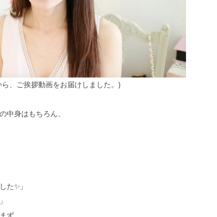
から、ご挨拶動画をお届けしました。)
の中身はもちろん、
した✨」
」
まず。