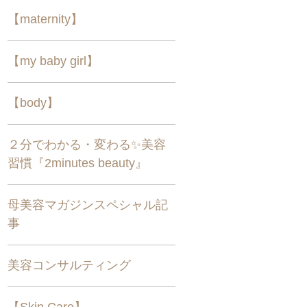
【maternity】
【my baby girl】
【body】
２分でわかる・変わる✨美容
習慣『2minutes beauty』
母美容マガジンスペシャル記
事
美容コンサルティング
【Skin Care】