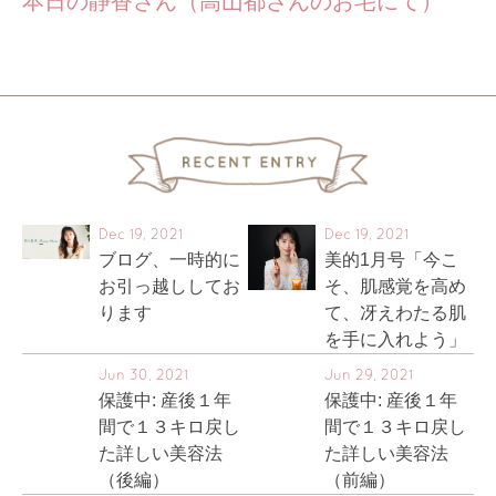
本日の静香さん（高山都さんのお宅にて）
Dec 19, 2021
Dec 19, 2021
ブログ、一時的に
美的1月号「今こ
お引っ越ししてお
そ、肌感覚を高め
ります
て、冴えわたる肌
を手に入れよう」
Jun 30, 2021
Jun 29, 2021
保護中: 産後１年
保護中: 産後１年
間で１３キロ戻し
間で１３キロ戻し
た詳しい美容法
た詳しい美容法
（後編）
（前編）