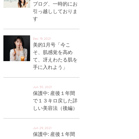
ブログ、一時的にお
引っ越ししておりま
す
Dec 19, 2021
美的1月号「今こ
そ、肌感覚を高め
て、冴えわたる肌を
手に入れよう」
Jun 30, 2021
保護中: 産後１年間
で１３キロ戻した詳
しい美容法（後編）
Jun 29, 2021
保護中: 産後１年間