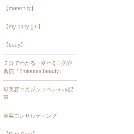
【maternity】
【my baby girl】
【body】
２分でわかる・変わる✨美容
習慣『2minutes beauty』
母美容マガジンスペシャル記
事
美容コンサルティング
【Skin Care】