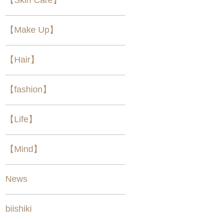
【Make Up】
【Hair】
【fashion】
【Life】
【Mind】
News
biishiki