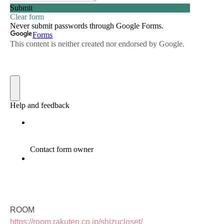
ROOM
https://room.rakuten.co.jp/shizucloset/