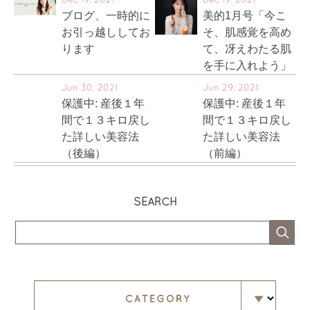
Dec 19, 2021
Dec 19, 2021
ブログ、一時的に
美的1月号「今こ
お引っ越ししてお
そ、肌感覚を高め
ります
て、冴えわたる肌
を手に入れよう」
Jun 30, 2021
Jun 29, 2021
保護中: 産後１年
保護中: 産後１年
間で１３キロ戻し
間で１３キロ戻し
た詳しい美容法
た詳しい美容法
（後編）
（前編）
SEARCH